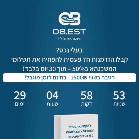
בעלי נכס?
קבלו הזדמנות חד פעמית להפחית את תשלומי
המשכנתא ב50% – תוך 30 יום בלבד!
הטבה בשווי 1500₪ - בחינם לזמן מוגבל!
29
04
58
52
שניות
דקות
שעות
ימים